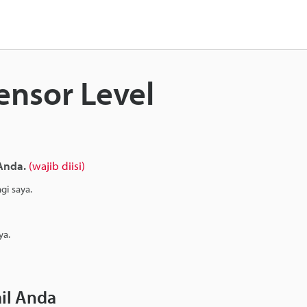
ensor Level
 Anda.
(wajib diisi)
i saya.
ya.
il Anda