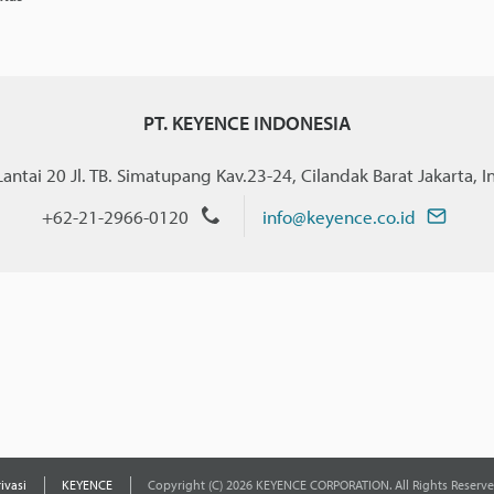
PT. KEYENCE INDONESIA
ntai 20 Jl. TB. Simatupang Kav.23-24, Cilandak Barat Jakarta, 
+62-21-2966-0120
info@keyence.co.id
rivasi
KEYENCE
Copyright (C) 2026 KEYENCE CORPORATION. All Rights Reserve