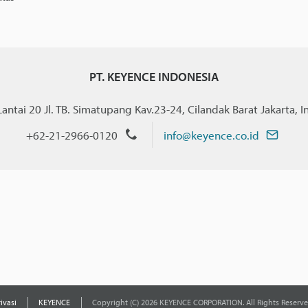
PT. KEYENCE INDONESIA
ntai 20 Jl. TB. Simatupang Kav.23-24, Cilandak Barat Jakarta, 
+62-21-2966-0120
info@keyence.co.id
rivasi
KEYENCE
Copyright (C) 2026 KEYENCE CORPORATION. All Rights Reserve