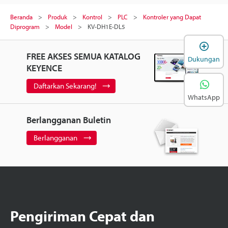
Beranda
Produk
Kontrol
PLC
Kontroler yang Dapat
Diprogram
Model
KV-DH1E-DL5
B
FREE AKSES SEMUA KATALOG
Dukungan
KEYENCE
Daftarkan Sekarang!
WhatsApp
Berlangganan Buletin
Berlangganan
Pengiriman Cepat dan