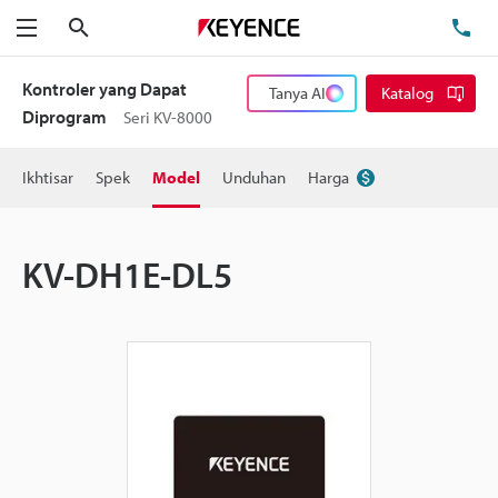
Cari
Te
Menu
Kontroler yang Dapat
Tanya AI
Katalog
Diprogram
Seri KV-8000
Ikhtisar
Spek
Model
Unduhan
Harga
KV-DH1E-DL5