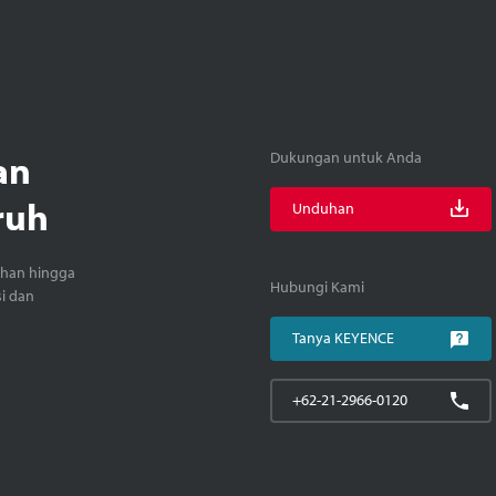
an
Dukungan untuk Anda
ruh
Unduhan
ihan hingga
Hubungi Kami
si dan
Tanya KEYENCE
+62-21-2966-0120