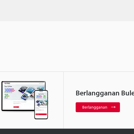
Berlangganan Bule
Berlangganan