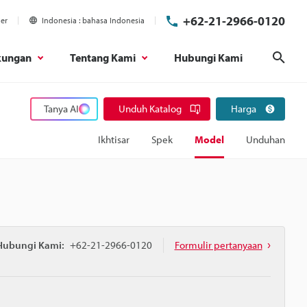
+62-21-2966-0120
ier
Indonesia
bahasa Indonesia
kungan
Tentang Kami
Hubungi Kami
Cari
Tanya AI
Unduh Katalog
Harga
Ikhtisar
Spek
Model
Unduhan
Hubungi Kami:
+62-21-2966-0120
Formulir pertanyaan