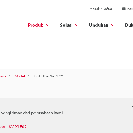
Masuk / Daftar
Kar
Produk
Solusi
Unduhan
Du
gram
Model
Unit EtherNet/IP™
m pengiriman dari perusahaan kami.
port - KV-XLE02