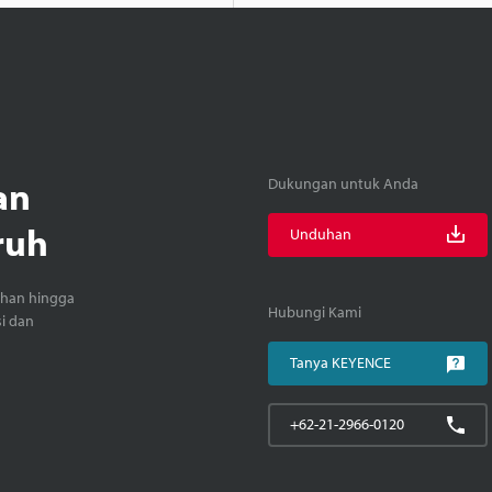
an
Dukungan untuk Anda
ruh
Unduhan
ihan hingga
Hubungi Kami
si dan
Tanya KEYENCE
+62-21-2966-0120