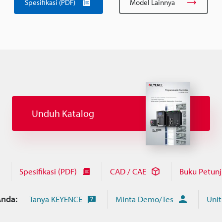
Spesifikasi (PDF)
Model Lainnya
Unduh Katalog
Spesifikasi (PDF)
CAD / CAE
Buku Petun
nda:
Tanya KEYENCE
Minta Demo/Tes
Unit