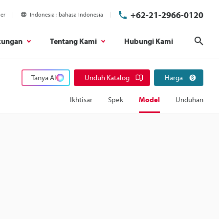
+62-21-2966-0120
ier
Indonesia
bahasa Indonesia
kungan
Tentang Kami
Hubungi Kami
Cari
Tanya AI
Unduh Katalog
Harga
Ikhtisar
Spek
Model
Unduhan