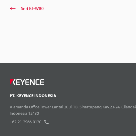
Seri BT-W80
PT. KEYENCE INDONESIA
Alamanda Office Tower Lantai 20 Jl. TB. Simatupang Kav.23-24, Cilandak
Indonesia 12430
+62-21-2966-0120