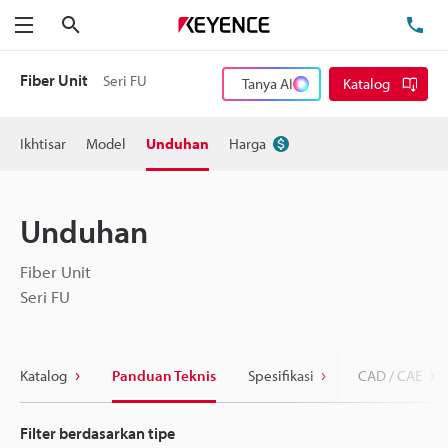
Cari
Te
Menu
Fiber Unit
Seri FU
Tanya AI
Katalog
Ikhtisar
Model
Unduhan
Harga
Unduhan
Fiber Unit
Seri FU
Katalog
Panduan Teknis
Spesifikasi
CAD / CAE
Filter berdasarkan tipe