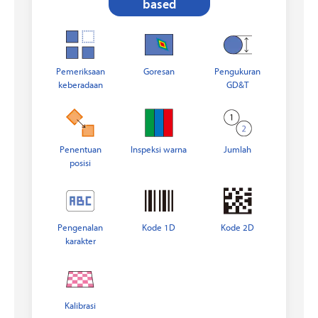
based
Pemeriksaan
Goresan
Pengukuran
keberadaan
GD&T
Penentuan
Inspeksi warna
Jumlah
posisi
Kode 2D
Pengenalan
Kode 1D
karakter
Kalibrasi