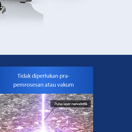
Tidak diperlukan pra-
pemrosesan atau vakum