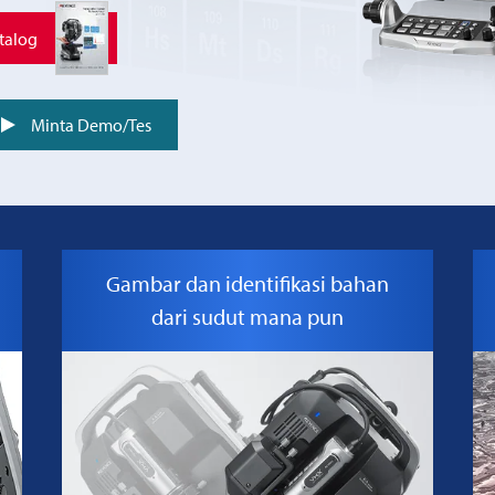
talog
Minta Demo/Tes
Gambar dan identifikasi bahan
dari sudut mana pun