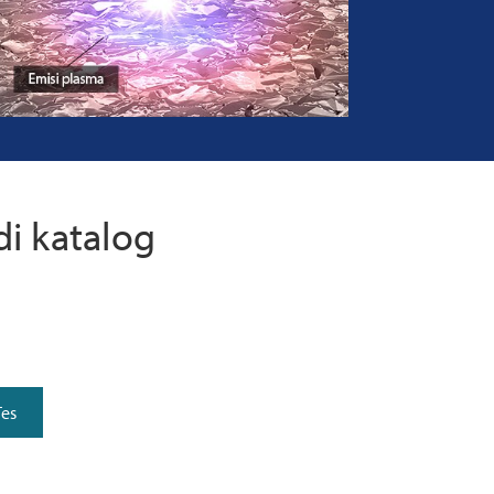
di katalog
es