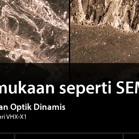
mukaan seperti S
n Optik Dinamis
eri VHX-X1