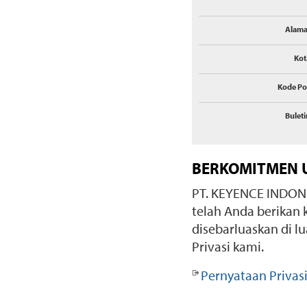
Alama
Kot
Kode Po
Buleti
BERKOMITMEN U
PT. KEYENCE INDONE
telah Anda berika
disebarluaskan di l
Privasi kami.
Pernyataan Privas