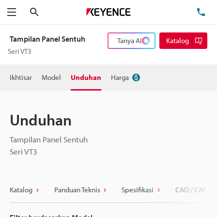
Cari
Te
Menu
Tampilan Panel Sentuh
Tanya AI
Katalog
Seri VT3
Ikhtisar
Model
Unduhan
Harga
Unduhan
Tampilan Panel Sentuh
Seri VT3
Katalog
Panduan Teknis
Spesifikasi
CAD / CAE