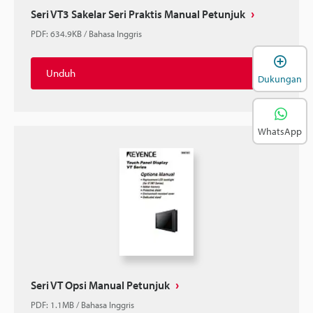
Seri VT3 Sakelar Seri Praktis Manual Petunjuk
PDF
:
634.9KB
/
Bahasa Inggris
B
Unduh
Dukungan
WhatsApp
Seri VT Opsi Manual Petunjuk
PDF
:
1.1MB
/
Bahasa Inggris