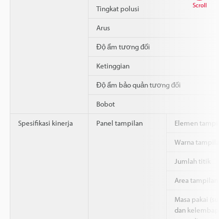
Scroll
Tingkat polusi
Arus
Độ ẩm tương đối
Ketinggian
Độ ẩm bảo quản tương đối
Bobot
Spesifikasi kinerja
Panel tampilan
Elemen tampi
Warna tampil
Jumlah titik
Area tampilan 
Masa pakai (s
dan kelembap