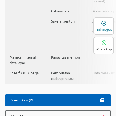
normal)
Cahaya latar
Masa pakai op
Sakelar sentuh
Jumlah sakela
B
Dukungan
Gaya
pengoperasia
Masa pakai
WhatsApp
Memori internal
Kapasitas memori
data layar
Spesifikasi kinerja
Pembuatan
Data perekam
cadangan data
Spesifikasi (PDF)