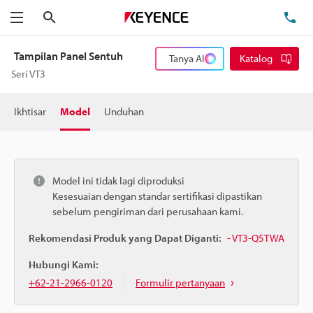
Cari
Te
Menu
Tampilan Panel Sentuh
Tanya AI
Katalog
Seri VT3
Ikhtisar
Model
Unduhan
Model ini tidak lagi diproduksi
Kesesuaian dengan standar sertifikasi dipastikan
sebelum pengiriman dari perusahaan kami.
Rekomendasi Produk yang Dapat Diganti:
- VT3-Q5TWA
Hubungi Kami:
+62-21-2966-0120
Formulir pertanyaan