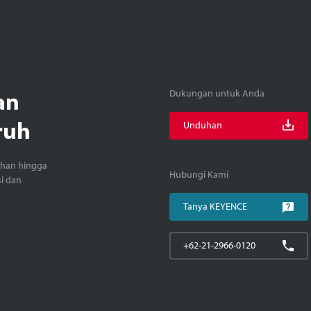
an
Dukungan untuk Anda
ruh
Unduhan
ihan hingga
Hubungi Kami
si dan
Tanya KEYENCE
+62-21-2966-0120