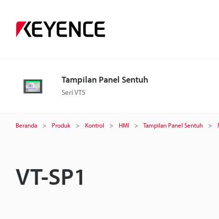
Tampilan Panel Sentuh
Seri VT5
Beranda
Produk
Kontrol
HMI
Tampilan Panel Sentuh
VT-SP1