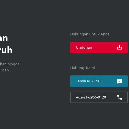
an
Dukungan untuk Anda
ruh
Unduhan
ihan hingga
Hubungi Kami
si dan
Tanya KEYENCE
+62-21-2966-0120