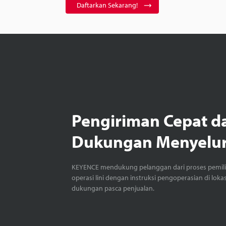
Daftarkan Sekarang!
Pengiriman Cepat d
Dukungan Menyelu
KEYENCE mendukung pelanggan dari proses pemil
operasi lini dengan instruksi pengoperasian di loka
dukungan pasca penjualan.