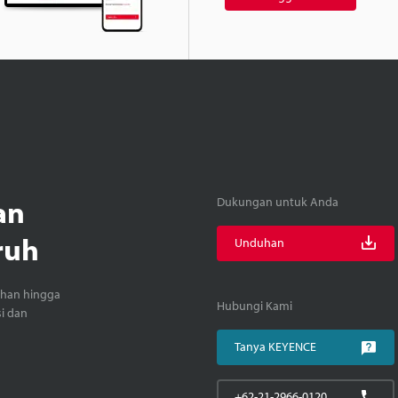
an
Dukungan untuk Anda
ruh
Unduhan
ihan hingga
Hubungi Kami
si dan
Tanya KEYENCE
+62-21-2966-0120