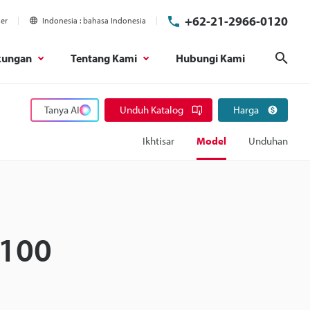
+62-21-2966-0120
ier
Indonesia
bahasa Indonesia
kungan
Tentang Kami
Hubungi Kami
Cari
Tanya AI
Unduh Katalog
Harga
Ikhtisar
Model
Unduhan
 100