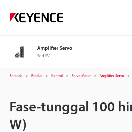
Amplifier Servo
Seri SV
Beranda
Produk
Kontrol
Servo Motor
Amplifier Servo
Fase-tunggal 100 hi
W)