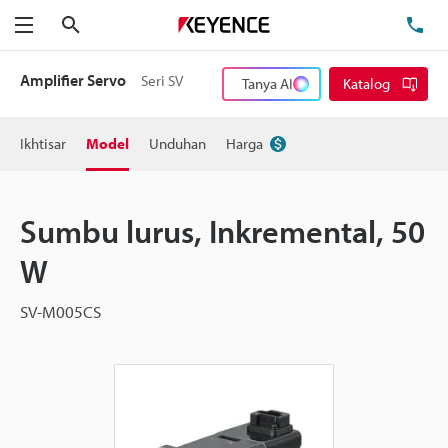
Cari
Te
Menu
Amplifier Servo
Seri SV
Tanya AI
Katalog
Ikhtisar
Model
Unduhan
Harga
Sumbu lurus, Inkremental, 50
W
SV-M005CS