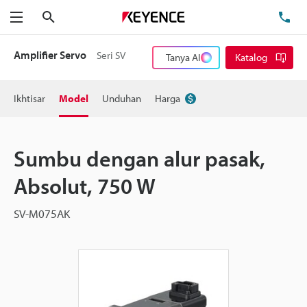
Cari
Te
Menu
Amplifier Servo
Seri SV
Tanya AI
Katalog
Ikhtisar
Model
Unduhan
Harga
Sumbu dengan alur pasak,
Absolut, 750 W
SV-M075AK