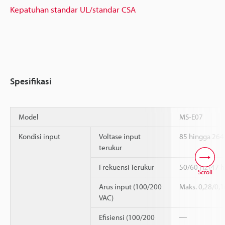
Kepatuhan standar UL/standar CSA
Spesifikasi
Model
MS-E07
Kondisi input
Voltase input
85 hingga 264
terukur
Frekuensi Terukur
50/60 Hz (47 h
Scroll
Arus input (100/200
Maks. 0,28/0,1
VAC)
Efisiensi (100/200
―