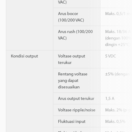
VAC)
Arus bocor
Maks. 0,5/1 m
(100/200 VAC)
Arus rush (100/200
Maks. 18/36 A
VAC)
(dengan 100%
dingin +25°C)
Kondisi output
Voltase output
5 VDC
terukur
Rentang voltase
±5% (dengan V
yang dapat
disesuaikan
Arus output terukur
1,5 A
Voltase ripple/noise
Maks. 2% (p-p
Fluktuasi input
Maks. 0,5%