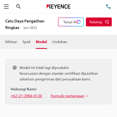
Cari
Te
Menu
Catu Daya Pengalihan
Tanya AI
Katalog
Ringkas
Seri MS2
Ikhtisar
Spek
Model
Unduhan
Model ini tidak lagi diproduksi
Kesesuaian dengan standar sertifikasi dipastikan
sebelum pengiriman dari perusahaan kami.
Hubungi Kami:
+62-21-2966-0120
Formulir pertanyaan