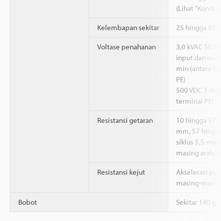
(Lihat "Kondisi
Kelembapan sekitar
25 hingga 85 
Voltase penahanan
3,0 kVAC 50/60
input dan outp
min (antara te
PE)
500 VDC 1 min
terminal PE)
Resistansi getaran
10 hingga 57 
mm, 57 hingga
siklus 5,5-men
masing arah X,
Resistansi kejut
Akselerasi pu
masing-masing 
Bobot
Sekitar 140 g