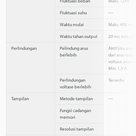
Fluktuasi beban
Maks. 1,0%
Fluktuasi suhu
―
Waktu mulai
Maks. 400 ms
Waktu tahan output
20 ms min. (1
Perlindungan
Pelindung arus
Aktif jika aru
berlebih
dari arus outp
voltase arus t
Min. 1,9 A
Perlindungan
Tersedia
voltase berlebih
Tampilan
Metode tampilan
―
Fungsi cadangan
memori
Resolusi tampilan