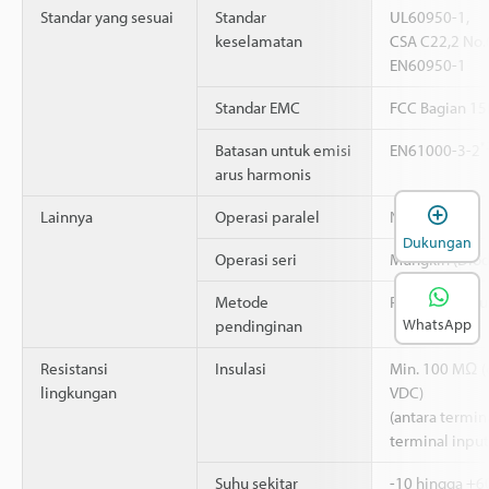
Standar yang sesuai
Standar
UL60950-1,
keselamatan
CSA C22,2 No.
EN60950-1
Standar EMC
FCC Bagian 15
*
Batasan untuk emisi
EN61000-3-2
arus harmonis
B
Lainnya
Operasi paralel
NA
Dukungan
Operasi seri
Mungkin (Diod
Metode
Pendinginan u
WhatsApp
pendinginan
Resistansi
Insulasi
Min. 100 MΩ 
lingkungan
VDC)
(antara termin
terminal input
Suhu sekitar
-10 hingga +6