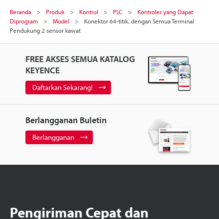
Beranda
Produk
Kontrol
PLC
Kontroler yang Dapat
Diprogram
Model
Konektor 64-titik, dengan Semua Terminal
Pendukung 2 sensor kawat
FREE AKSES SEMUA KATALOG
KEYENCE
Daftarkan Sekarang!
Berlangganan Buletin
Berlangganan
Pengiriman Cepat dan