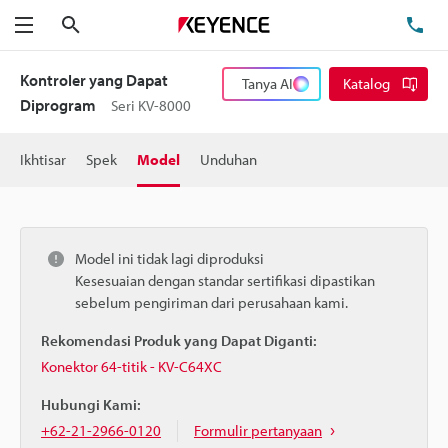
Cari
Te
Menu
Kontroler yang Dapat
Tanya AI
Katalog
Diprogram
Seri KV-8000
Ikhtisar
Spek
Model
Unduhan
Model ini tidak lagi diproduksi
Kesesuaian dengan standar sertifikasi dipastikan
sebelum pengiriman dari perusahaan kami.
Rekomendasi Produk yang Dapat Diganti:
Konektor 64-titik - KV-C64XC
Hubungi Kami:
+62-21-2966-0120
Formulir pertanyaan