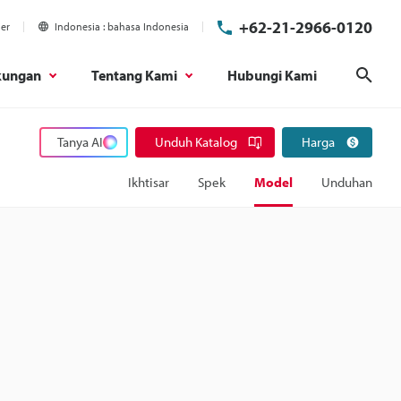
+62-21-2966-0120
ier
Indonesia
bahasa Indonesia
kungan
Tentang Kami
Hubungi Kami
Cari
Tanya AI
Unduh Katalog
Harga
Ikhtisar
Spek
Model
Unduhan