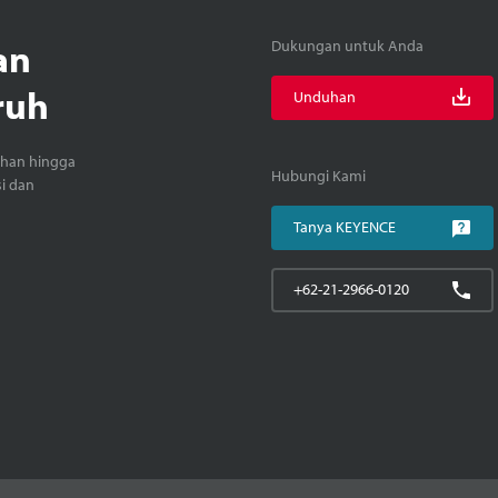
an
Dukungan untuk Anda
ruh
Unduhan
ihan hingga
Hubungi Kami
si dan
Tanya KEYENCE
+62-21-2966-0120