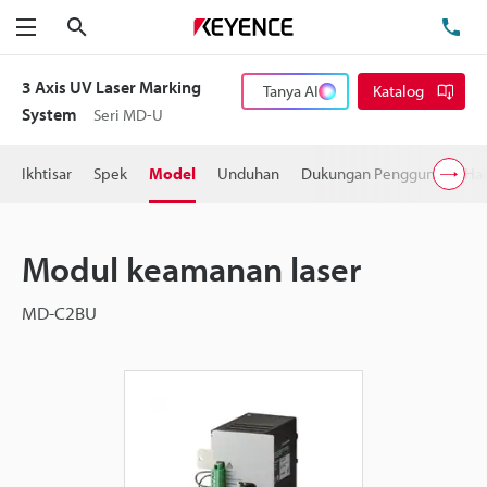
Cari
Te
Menu
3 Axis UV Laser Marking
Tanya AI
Katalog
System
Seri MD-U
Ikhtisar
Spek
Model
Unduhan
Dukungan Pengguna
Ha
Modul keamanan laser
MD-C2BU