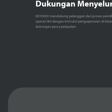
Dukungan Menyelu
KEYENCE mendukung pelanggan dari proses pemil
operasi lini dengan instruksi pengoperasian di loka
dukungan pasca penjualan.