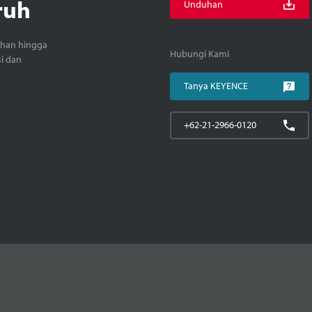
ruh
Unduhan
ihan hingga
Hubungi Kami
si dan
Tanya KEYENCE
+62-21-2966-0120