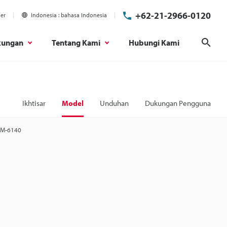
+62-21-2966-0120
ier
Indonesia
bahasa Indonesia
kungan
Tentang Kami
Hubungi Kami
Cari
Ikhtisar
Model
Unduhan
Dukungan Pengguna
 IM-6140