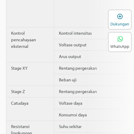
B
Dukungan
Kontrol
Kontrol intensitas
pencahayaan
Voltase output
eksternal
WhatsApp
Arus output
Stage XY
Rentang pergerakan
Beban uji
Stage Z
Rentang pergerakan
Catudaya
Voltase daya
Konsumsi daya
Resistansi
Suhu sekitar
lingkungan