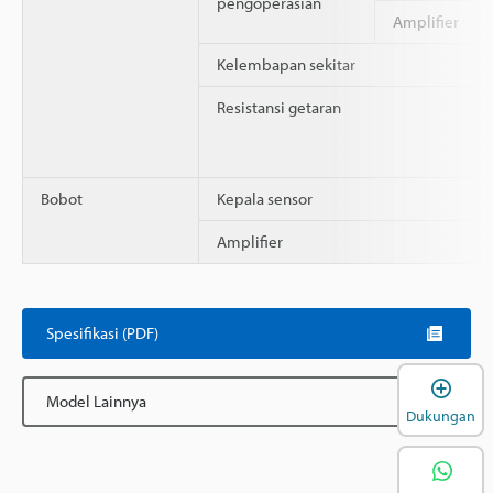
pengoperasian
Amplifier
Kelembapan sekitar
Resistansi getaran
Bobot
Kepala sensor
Amplifier
Spesifikasi (PDF)
B
Model Lainnya
Dukungan