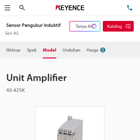
Cari
Te
Menu
Sensor Pengukur Induktif
Tanya AI
Katalog
Seri AS
Ikhtisar
Spek
Model
Unduhan
Harga
Unit Amplifier
AS-425K