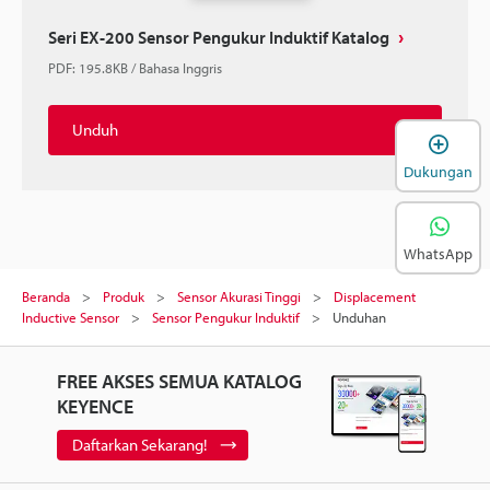
Seri EX-200 Sensor Pengukur Induktif Katalog
PDF
:
195.8KB
/
Bahasa Inggris
Unduh
B
Dukungan
WhatsApp
Beranda
Produk
Sensor Akurasi Tinggi
Displacement
Inductive Sensor
Sensor Pengukur Induktif
Unduhan
FREE AKSES SEMUA KATALOG
KEYENCE
Daftarkan Sekarang!