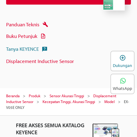
Panduan Teknis
Buku Petunjuk
Tanya KEYENCE
B
Displacement Inductive Sensor
Dukungan
WhatsApp
Beranda
Produk
Sensor Akurasi Tinggi
Displacement
Inductive Sensor
Kecepatan Tinggi, Akurasi Tinggi
Model
EX-
V05E ONLY
FREE AKSES SEMUA KATALOG
KEYENCE