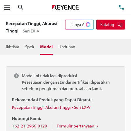
Cari
Te
Menu
Kecepatan Tinggi, Akurasi
Tanya AI
Katalog
Tinggi
Seri EX-V
Ikhtisar
Spek
Model
Unduhan
Model ini tidak lagi diproduksi
Kesesuaian dengan standar sertifikasi dipastikan
sebelum pengiriman dari perusahaan kami.
Rekomendasi Produk yang Dapat Diganti:
Kecepatan Tinggi, Akurasi Tinggi - Seri EX-V
Hubungi Kami:
+62-21-2966-0120
Formulir pertanyaan