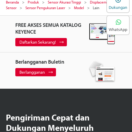
Beranda
Produk
Sensor Akurasi Tinggi
Displacement Laser
Dukungan
Sensor
Sensor Pengukuran Laser
Model
Lain
FREE AKSES SEMUA KATALOG
WhatsApp
KEYENCE
Daftarkan Sekarang!
Berlangganan Buletin
Berlangganan
Pengiriman Cepat dan
Dukungan Menyeluruh