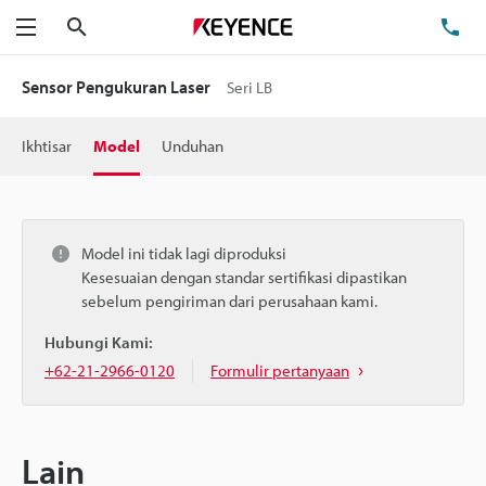
Cari
Te
Menu
Sensor Pengukuran Laser
Seri LB
Ikhtisar
Model
Unduhan
Model ini tidak lagi diproduksi
Kesesuaian dengan standar sertifikasi dipastikan
sebelum pengiriman dari perusahaan kami.
Hubungi Kami:
+62-21-2966-0120
Formulir pertanyaan
Lain