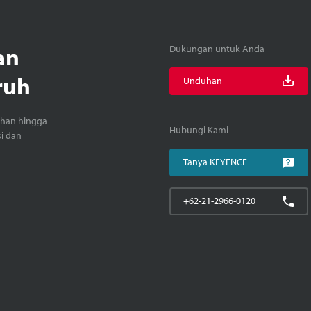
an
Dukungan untuk Anda
ruh
Unduhan
ihan hingga
Hubungi Kami
si dan
Tanya KEYENCE
+62-21-2966-0120