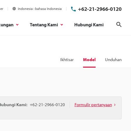
+62-21-2966-0120
ier
Indonesia
bahasa Indonesia
kungan
Tentang Kami
Hubungi Kami
Cari
Ikhtisar
Model
Unduhan
Hubungi Kami:
+62-21-2966-0120
Formulir pertanyaan