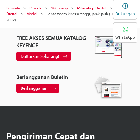
B
Beranda
Produk
Mikroskop
Mikroskop Digital
Mikroskop
Dukungan
Digital
Model
Lensa zoom kinerja-tinggi, jarak-jauh (50X sampai
500x)
WhatsApp
FREE AKSES SEMUA KATALOG
KEYENCE
Daftarkan Sekarang!
Berlangganan Buletin
Berlangganan
Pengiriman Cepat dan