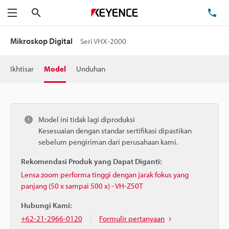
Cari
Te
Menu
Mikroskop Digital
Seri VHX-2000
Ikhtisar
Model
Unduhan
Model ini tidak lagi diproduksi
Kesesuaian dengan standar sertifikasi dipastikan
sebelum pengiriman dari perusahaan kami.
Rekomendasi Produk yang Dapat Diganti:
Lensa zoom performa tinggi dengan jarak fokus yang
panjang (50 x sampai 500 x) - VH-Z50T
Hubungi Kami:
+62-21-2966-0120
Formulir pertanyaan