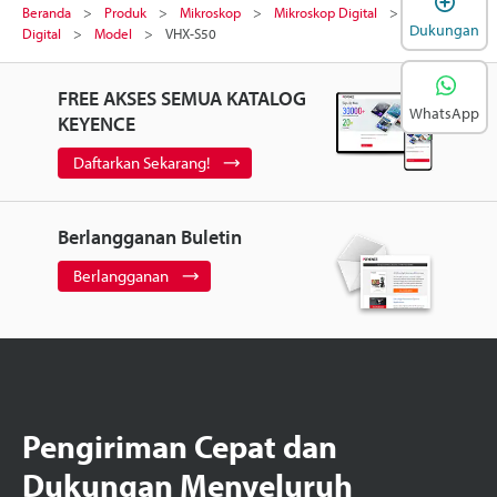
Beranda
Produk
Mikroskop
Mikroskop Digital
Mikroskop
Dukungan
Digital
Model
VHX-S50
FREE AKSES SEMUA KATALOG
WhatsApp
KEYENCE
Daftarkan Sekarang!
Berlangganan Buletin
Berlangganan
Pengiriman Cepat dan
Dukungan Menyeluruh