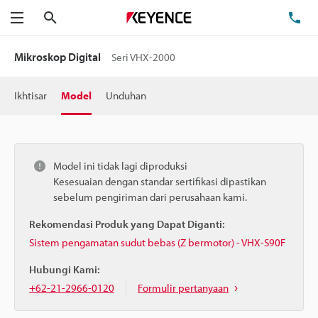
Cari
Te
Menu
Mikroskop Digital
Seri VHX-2000
Ikhtisar
Model
Unduhan
Model ini tidak lagi diproduksi
Kesesuaian dengan standar sertifikasi dipastikan
sebelum pengiriman dari perusahaan kami.
Rekomendasi Produk yang Dapat Diganti:
Sistem pengamatan sudut bebas (Z bermotor) - VHX-S90F
Hubungi Kami:
+62-21-2966-0120
Formulir pertanyaan