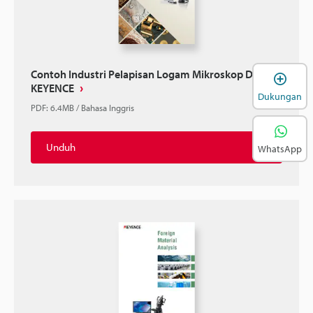
Contoh Industri Pelapisan Logam Mikroskop Digital
B
KEYENCE
Dukungan
PDF
:
6.4MB
/
Bahasa Inggris
Unduh
WhatsApp