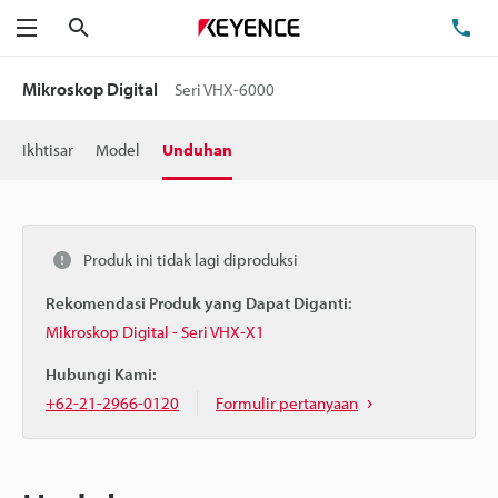
Cari
Te
Menu
Mikroskop Digital
Seri VHX-6000
Ikhtisar
Model
Unduhan
Produk ini tidak lagi diproduksi
Rekomendasi Produk yang Dapat Diganti:
Mikroskop Digital - Seri VHX-X1
Hubungi Kami:
+62-21-2966-0120
Formulir pertanyaan