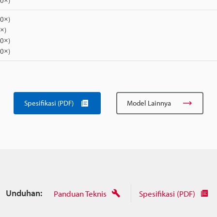
0×)
0×)
×)
0×)
0×)
Spesifikasi (PDF)
Model Lainnya
Unduhan:
Panduan Teknis
Spesifikasi (PDF)