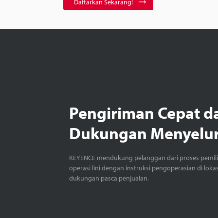
Daftarkan Sekarang!
Pengiriman Cepat d
Dukungan Menyelu
KEYENCE mendukung pelanggan dari proses pemil
operasi lini dengan instruksi pengoperasian di loka
dukungan pasca penjualan.