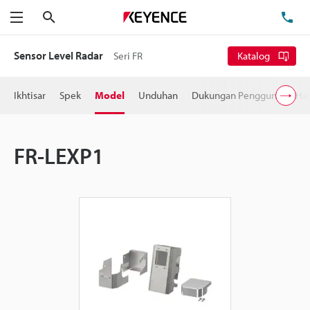
Cari
Te
Menu
Sensor Level Radar
Seri FR
Katalog
Ikhtisar
Spek
Model
Unduhan
Dukungan Pengguna
Ha
FR-LEXP1