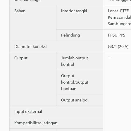
Bahan
Interior tangki
Lensa: PTFE
Kemasan da
Sambungan:
Pelindung
PPSU PPS
Diameter koneksi
G3/4 (20 A)
Output
Jumlah output
─
kontrol
Output
kontrol/output
bantuan
Output analog
Input eksternal
Kompatibilitas jaringan