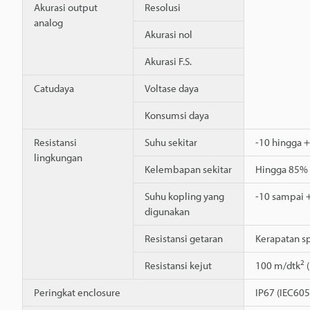
Akurasi output
Resolusi
analog
Akurasi nol
Akurasi F.S.
Catudaya
Voltase daya
Konsumsi daya
Resistansi
Suhu sekitar
-10 hingga 
lingkungan
Kelembapan sekitar
Hingga 85% 
Suhu kopling yang
-10 sampai 
digunakan
Resistansi getaran
Kerapatan s
2
Resistansi kejut
100 m/dtk
(
Peringkat enclosure
IP67 (IEC60