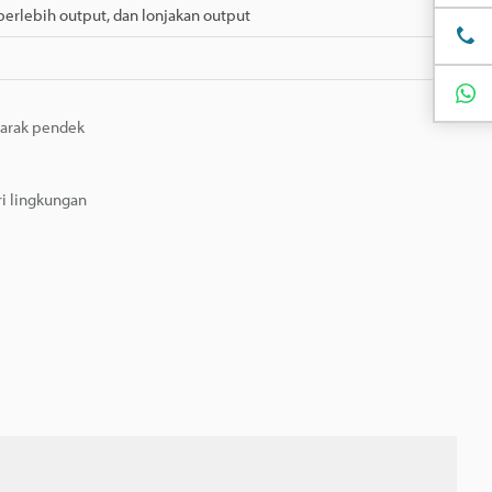
berlebih output, dan lonjakan output
 jarak pendek
ri lingkungan