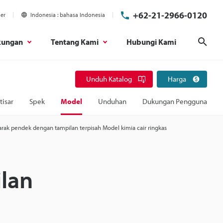
+62-21-2966-0120
ier
Indonesia
bahasa Indonesia
kungan
Tentang Kami
Hubungi Kami
Cari
Unduh Katalog
Harga
tisar
Spek
Model
Unduhan
Dukungan Pengguna
arak pendek dengan tampilan terpisah Model kimia cair ringkas
lan