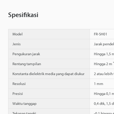
Spesifikasi
Model
FR-SH01
Jenis
Jarak pendek
Pengukuran jarak
Hingga 1,5 
Rentang tampilan
Hingga 2 m
Konstanta dielektrik media yang dapat diukur
2 atau lebih
Resolusi
1 mm
Presisi
Hingga 0,1 
Waktu tanggap
0,4 dtk, 1,5 d
Tekanan tangki
-0,1 hingga