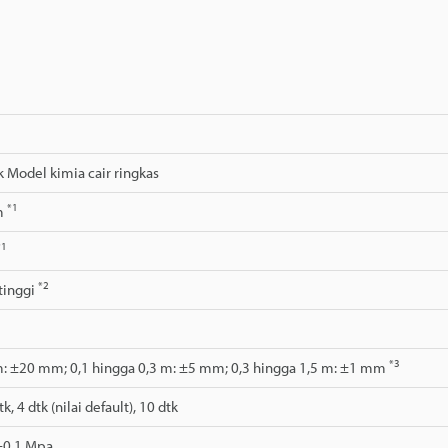
 Model kimia cair ringkas
*1
m
*1
*2
 tinggi
*3
m: ±20 mm; 0,1 hingga 0,3 m: ±5 mm; 0,3 hingga 1,5 m: ±1 mm
tk, 4 dtk (nilai default), 10 dtk
 +0,1 Mpa