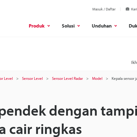
Masuk / Daftar
Kar
Produk
Solusi
Unduhan
Du
Ikh
or Level
Sensor Level
Sensor Level Radar
Model
Kepala sensor j
k pendek dengan tampi
 cair ringkas