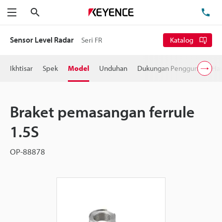
Cari
Te
Menu
Sensor Level Radar
Seri FR
Katalog
Ikhtisar
Spek
Model
Unduhan
Dukungan Pengguna
Ha
Braket pemasangan ferrule
1.5S
OP-88878