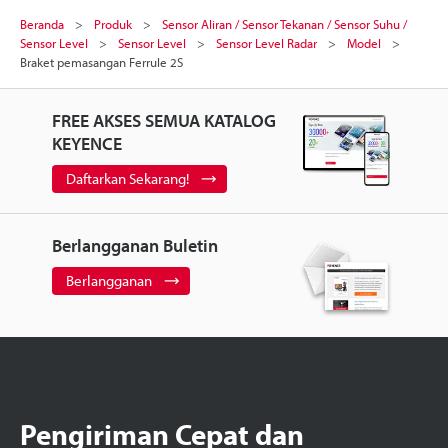
Beranda
Produk
Sensor Aliran / Sensor Tekanan / Sensor Suhu /
Sensor Level
Sensor Level
Sensor Level Radar
Model
Braket pemasangan Ferrule 2S
FREE AKSES SEMUA KATALOG
KEYENCE
Daftarkan Sekarang!
Berlangganan Buletin
Berlangganan
Pengiriman Cepat dan