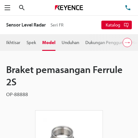
Cari
Te
Menu
Sensor Level Radar
Seri FR
Katalog
Ikhtisar
Spek
Model
Unduhan
Dukungan Pengguna
Ha
Braket pemasangan Ferrule
2S
OP-88888