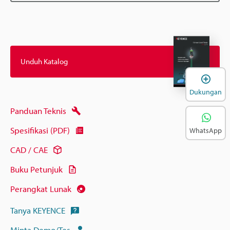
Unduh Katalog
B
Dukungan
Panduan Teknis
Spesifikasi (PDF)
WhatsApp
CAD / CAE
Buku Petunjuk
Perangkat Lunak
Tanya KEYENCE
Minta Demo/Tes