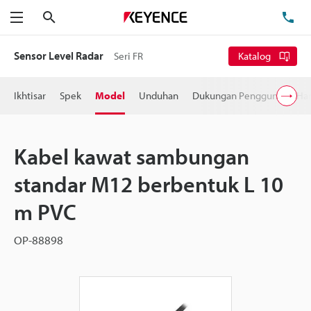
Cari
Te
Menu
Sensor Level Radar
Seri FR
Katalog
Ikhtisar
Spek
Model
Unduhan
Dukungan Pengguna
Ha
Kabel kawat sambungan
standar M12 berbentuk L 10
m PVC
OP-88898