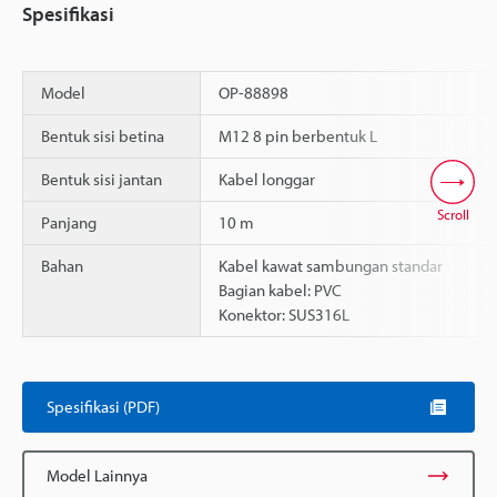
Spesifikasi
Model
OP-88898
Bentuk sisi betina
M12 8 pin berbentuk L
Bentuk sisi jantan
Kabel longgar
Scroll
Panjang
10 m
Bahan
Kabel kawat sambungan standar
Bagian kabel: PVC
Konektor: SUS316L
Spesifikasi (PDF)
Model Lainnya