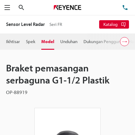
Cari
Te
Menu
Sensor Level Radar
Seri FR
Katalog
Ikhtisar
Spek
Model
Unduhan
Dukungan Pengguna
Ha
Braket pemasangan
serbaguna G1-1/2 Plastik
OP-88919