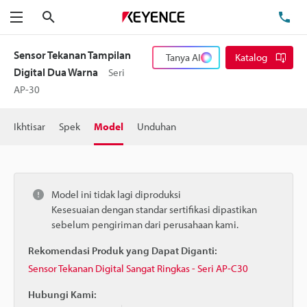
Cari
Te
Menu
Sensor Tekanan Tampilan
Tanya AI
Katalog
Digital Dua Warna
Seri
AP-30
Ikhtisar
Spek
Model
Unduhan
Model ini tidak lagi diproduksi
Kesesuaian dengan standar sertifikasi dipastikan
sebelum pengiriman dari perusahaan kami.
Rekomendasi Produk yang Dapat Diganti:
Sensor Tekanan Digital Sangat Ringkas - Seri AP-C30
Hubungi Kami: