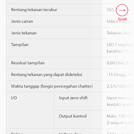
Rentang tekanan terukur
101,3 hingga -
Scroll
Jenis cairan
Udara atau gas
Jenis tekanan
Tekanan ukur
Tampilan
LED 7 segmen, 
karakter: 11 
Resolusi tampilan
0,002 bar, 0,1
Rentang tekanan yang dapat dideteksi
-15 hingga +11
Waktu tanggap (fungsi pencegahan chatter)
2,5/5/100/500 
I/O
Input zero-shift
Input non-volt
kontak), waktu
Output kontrol
Maks. 100 mA (
2-output maks. 