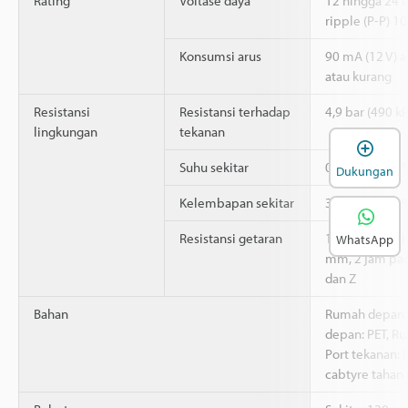
Rating
Voltase daya
12 hingga 24 
ripple (P-P) 1
Konsumsi arus
90 mA (12 V) a
atau kurang
Resistansi
Resistansi terhadap
4,9 bar (490 kP
lingkungan
tekanan
B
Suhu sekitar
0 hingga +50 
Dukungan
Kelembapan sekitar
35 hingga 85 
Resistansi getaran
10 hingga 55 
WhatsApp
mm, 2 jam pad
dan Z
Bahan
Rumah depan: 
depan: PET, Ru
Port tekanan: 
cabtyre tahan