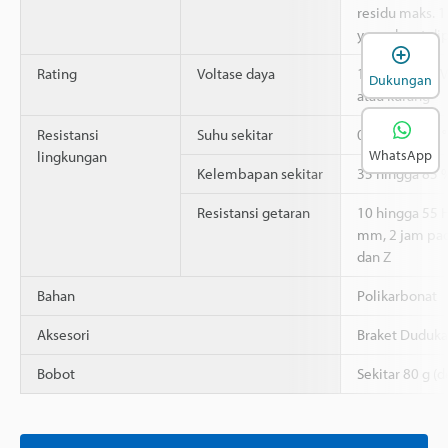
residu maks. 1
yang dapat dip
B
Rating
Voltase daya
12 hingga 24 V
Dukungan
atau kurang
Resistansi
Suhu sekitar
0 hingga +50 
WhatsApp
lingkungan
Kelembapan sekitar
35 hingga 85 
Resistansi getaran
10 hingga 55 
mm, 2 jam pad
dan Z
Bahan
Polikarbonat
Aksesori
Braket Duduka
Bobot
Sekitar 80 g (