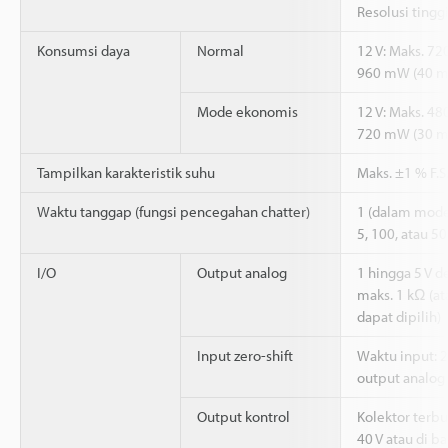
Resolusi tingg
Konsumsi daya
Normal
12 V: Maks. 72
960 mW (40 m
Mode ekonomis
12 V: Maks. 48
720 mW (30 m
Tampilkan karakteristik suhu
Maks. ±1 % F.S
Waktu tanggap (fungsi pencegahan chatter)
1 (dalam mode 
5, 100, atau 5
I/O
Output analog
1 hingga 5 V 
maks. 1 kΩ (at
dapat dipilih)
Input zero-shift
Waktu input: 2
output analog 
Output kontrol
Kolektor terb
40 V atau di b