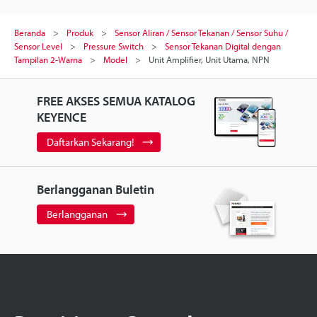
Beranda
Produk
Sensor Aliran / Sensor Tekanan / Sensor Suhu /
Sensor Level
Pressure Switch
Sensor Tekanan Digital dengan
Tampilan 2-Warna
Model
Unit Amplifier, Unit Utama, NPN
FREE AKSES SEMUA KATALOG
KEYENCE
Daftarkan Sekarang!
Berlangganan Buletin
Berlangganan