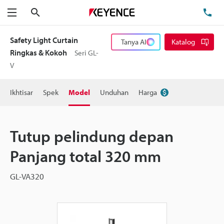
Cari
Te
Menu
Safety Light Curtain
Tanya AI
Katalog
Ringkas & Kokoh
Seri GL-
V
Ikhtisar
Spek
Model
Unduhan
Harga
Tutup pelindung depan
Panjang total 320 mm
GL-VA320