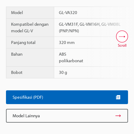
Model
GL-VA320
Kompatibel dengan
GL-VM31F, GL-VM16H, GL-VM08L
model GL-V
(PNP/NPN)
Panjang total
320 mm
Scroll
Bahan
ABS
polikarbonat
Bobot
30 g
Spesifikasi (PDF)
Model Lainnya