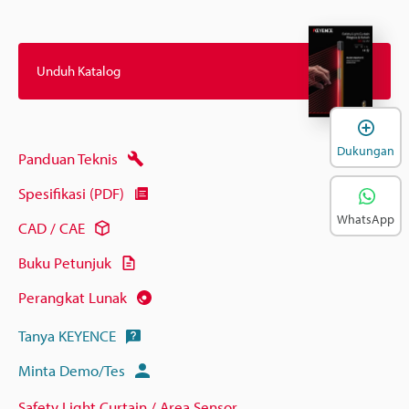
Unduh Katalog
B
Dukungan
Panduan Teknis
Spesifikasi (PDF)
WhatsApp
CAD / CAE
Buku Petunjuk
Perangkat Lunak
Tanya KEYENCE
Minta Demo/Tes
Safety Light Curtain / Area Sensor