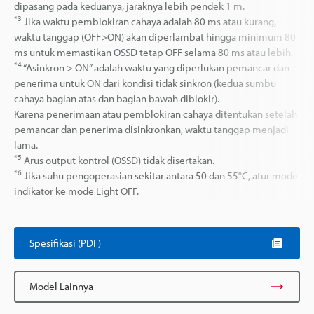
dipasang pada keduanya, jaraknya lebih pendek 1 m.
*3
Jika waktu pemblokiran cahaya adalah 80 ms atau kurang,
waktu tanggap (OFF>ON) akan diperlambat hingga minimum 80
ms untuk memastikan OSSD tetap OFF selama 80 ms atau lebih.
*4
“Asinkron > ON” adalah waktu yang diperlukan pemancar dan
penerima untuk ON dari kondisi tidak sinkron (kedua sumbu
cahaya bagian atas dan bagian bawah diblokir).
Karena penerimaan atau pemblokiran cahaya ditentukan setelah
pemancar dan penerima disinkronkan, waktu tanggap menjadi
lama.
*5
Arus output kontrol (OSSD) tidak disertakan.
*6
Jika suhu pengoperasian sekitar antara 50 dan 55°C, atur mode
indikator ke mode Light OFF.
Spesifikasi (PDF)
Model Lainnya