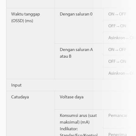
Waktu tanggap
Dengan saluran 0
ON→OFF
(OSSD) (ms)
OFF→ON
Asinkron→ON
Dengan saluran A
ON→OFF
atau B
OFF→ON
Asinkron→ON
Input
Catudaya
Voltase daya
Konsumsi arus (saat
Pemancar
maksimal) (mA)
Indikator:
Penerima
Standar/Eco/Kontrol