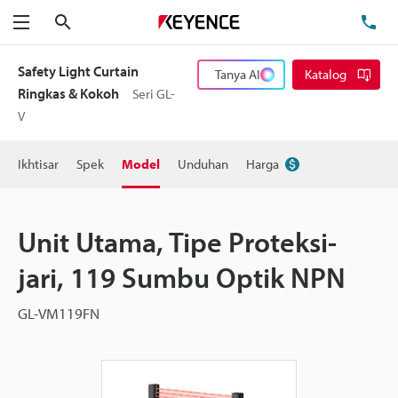
Cari
Te
Menu
Safety Light Curtain
Tanya AI
Katalog
Ringkas & Kokoh
Seri GL-
V
Ikhtisar
Spek
Model
Unduhan
Harga
Unit Utama, Tipe Proteksi-
jari, 119 Sumbu Optik NPN
GL-VM119FN