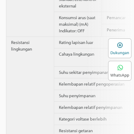
eksternal
Konsumsi arus (saat
Pemancar
maksimal) (mA)
Penerima
Indikator: OFF
Resistansi
Rating lapisan luar
B
lingkungan
Dukungan
Cahaya lingkungan
Suhu sekitar penyimpanan
WhatsApp
Kelembapan relatif pengoperasian
Suhu penyimpanan
Kelembapan relatif penyimpanan
Kategori voltase berlebih
Resistansi getaran