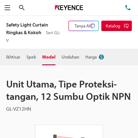
Cari
Te
Menu
Safety Light Curtain
Tanya AI
Katalog
Ringkas & Kokoh
Seri GL-
V
Ikhtisar
Spek
Model
Unduhan
Harga
Unit Utama, Tipe Proteksi-
tangan, 12 Sumbu Optik NPN
GL-VZ12HN