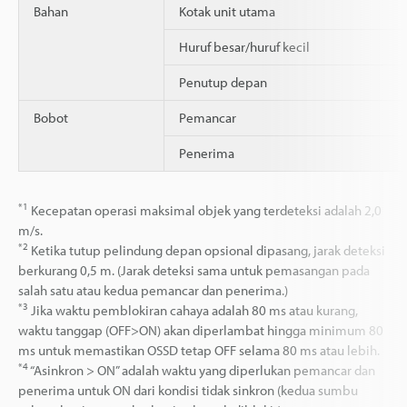
Bahan
Kotak unit utama
Huruf besar/huruf kecil
Penutup depan
Bobot
Pemancar
Penerima
*1
Kecepatan operasi maksimal objek yang terdeteksi adalah 2,0
m/s.
*2
Ketika tutup pelindung depan opsional dipasang, jarak deteksi
berkurang 0,5 m. (Jarak deteksi sama untuk pemasangan pada
salah satu atau kedua pemancar dan penerima.)
*3
Jika waktu pemblokiran cahaya adalah 80 ms atau kurang,
waktu tanggap (OFF>ON) akan diperlambat hingga minimum 80
ms untuk memastikan OSSD tetap OFF selama 80 ms atau lebih.
*4
“Asinkron > ON” adalah waktu yang diperlukan pemancar dan
penerima untuk ON dari kondisi tidak sinkron (kedua sumbu