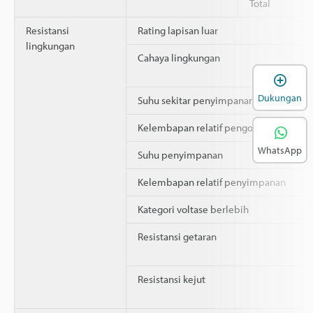
Total
Resistansi
Rating lapisan luar
lingkungan
Cahaya lingkungan
B
Dukungan
Suhu sekitar penyimpanan
Kelembapan relatif pengoperasian
WhatsApp
Suhu penyimpanan
Kelembapan relatif penyimpanan
Kategori voltase berlebih
Resistansi getaran
Resistansi kejut