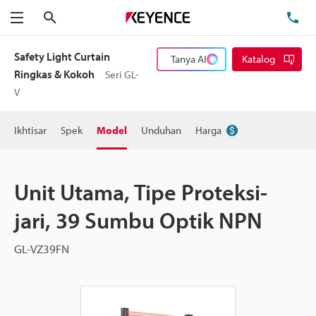
Cari
Te
Menu
Safety Light Curtain
Tanya AI
Katalog
Ringkas & Kokoh
Seri GL-
V
Ikhtisar
Spek
Model
Unduhan
Harga
Unit Utama, Tipe Proteksi-
jari, 39 Sumbu Optik NPN
GL-VZ39FN