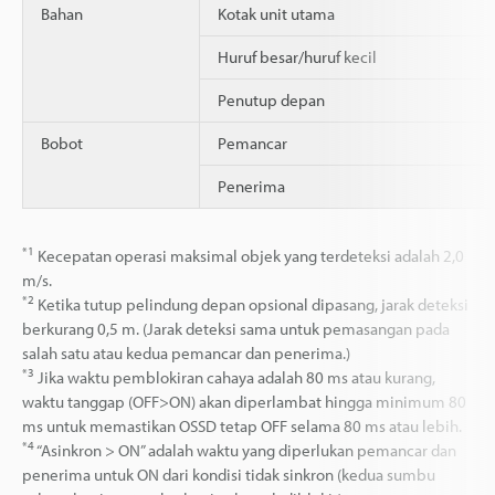
Bahan
Kotak unit utama
Huruf besar/huruf kecil
Penutup depan
Bobot
Pemancar
Penerima
*1
Kecepatan operasi maksimal objek yang terdeteksi adalah 2,0
m/s.
*2
Ketika tutup pelindung depan opsional dipasang, jarak deteksi
berkurang 0,5 m. (Jarak deteksi sama untuk pemasangan pada
salah satu atau kedua pemancar dan penerima.)
*3
Jika waktu pemblokiran cahaya adalah 80 ms atau kurang,
waktu tanggap (OFF>ON) akan diperlambat hingga minimum 80
ms untuk memastikan OSSD tetap OFF selama 80 ms atau lebih.
*4
“Asinkron > ON” adalah waktu yang diperlukan pemancar dan
penerima untuk ON dari kondisi tidak sinkron (kedua sumbu