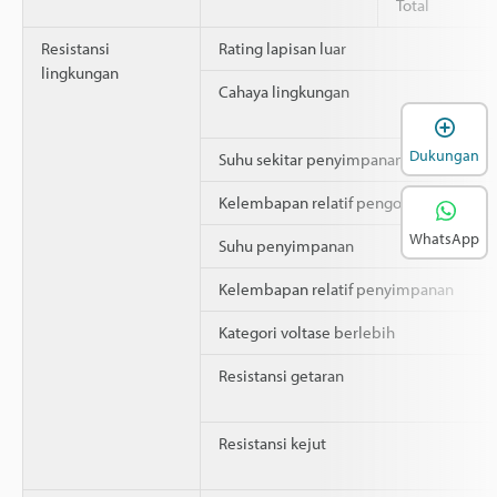
Total
Resistansi
Rating lapisan luar
lingkungan
Cahaya lingkungan
B
Dukungan
Suhu sekitar penyimpanan
Kelembapan relatif pengoperasian
WhatsApp
Suhu penyimpanan
Kelembapan relatif penyimpanan
Kategori voltase berlebih
Resistansi getaran
Resistansi kejut