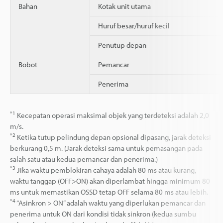
Bahan
Kotak unit utama
Huruf besar/huruf kecil
Penutup depan
Bobot
Pemancar
Penerima
*1
Kecepatan operasi maksimal objek yang terdeteksi adalah 2,0
m/s.
*2
Ketika tutup pelindung depan opsional dipasang, jarak deteksi
berkurang 0,5 m. (Jarak deteksi sama untuk pemasangan pada
salah satu atau kedua pemancar dan penerima.)
*3
Jika waktu pemblokiran cahaya adalah 80 ms atau kurang,
waktu tanggap (OFF>ON) akan diperlambat hingga minimum 80
ms untuk memastikan OSSD tetap OFF selama 80 ms atau lebih.
*4
“Asinkron > ON” adalah waktu yang diperlukan pemancar dan
penerima untuk ON dari kondisi tidak sinkron (kedua sumbu