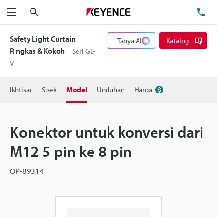
Cari
Te
Menu
Safety Light Curtain
Tanya AI
Katalog
Ringkas & Kokoh
Seri GL-
V
Ikhtisar
Spek
Model
Unduhan
Harga
Konektor untuk konversi dari
M12 5 pin ke 8 pin
OP-89314