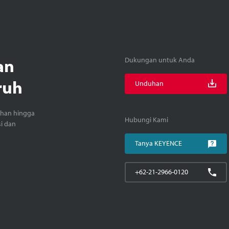
an
Dukungan untuk Anda
ruh
Unduhan
ihan hingga
Hubungi Kami
si dan
Tanya KEYENCE
+62-21-2966-0120