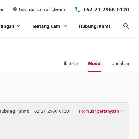
+62-21-2966-0120
ier
Indonesia
bahasa Indonesia
kungan
Tentang Kami
Hubungi Kami
Cari
Ikhtisar
Model
Unduhan
Hubungi Kami:
+62-21-2966-0120
Formulir pertanyaan