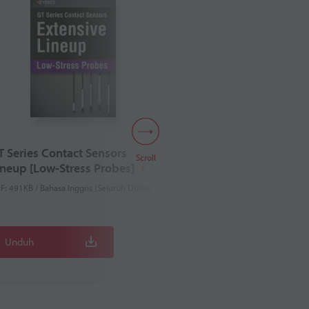
T Series Contact Sensors
Safety Support 
Scroll
ineup [Low-Stress Probes]
vol.3
F: 491KB / Bahasa Inggris (Seluruh Dunia)
PDF: 340KB / Bahasa Ingg
Unduh
Unduh