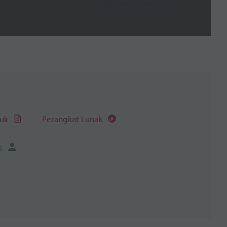
juk
Perangkat Lunak
s