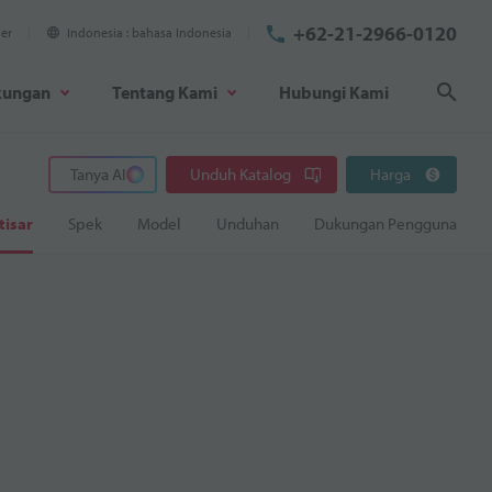
+62-21-2966-0120
ier
Indonesia
bahasa Indonesia
kungan
Tentang Kami
Hubungi Kami
Cari
Tanya AI
Unduh Katalog
Harga
tisar
Spek
Model
Unduhan
Dukungan Pengguna