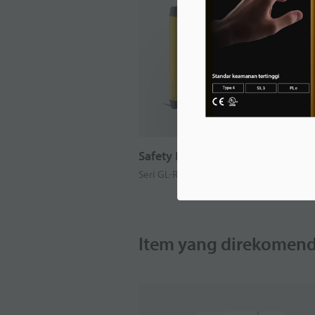
Safety Light Curtain
Seri GL-R
Item yang direkomend