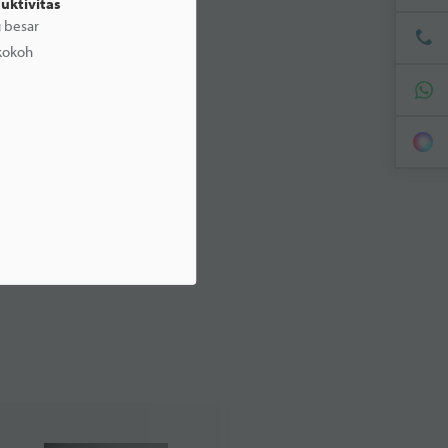
ktivitas
g besar
kokoh